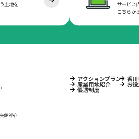
う土地を
サービス
こちらか
アクションプラン
香川
産業用地紹介
お役
階）
優遇制度
会館9階）