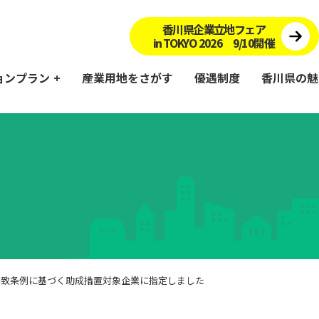
香川県企業立地フェア
in TOKYO 2026 9/10開催
ョンプラン
産業用地をさがす
優遇制度
香川県の魅
企業誘致の基盤となる用地の確保
本県の立地企業の活動を支える交通・物流 拠点網・インフ
企業ニーズに沿った人材確保の支援
本件独自の企業誘致助成制度や税制優遇等による支援
各種技術支援・ワンストップサービスの一層 の充実
誘致条例に基づく助成措置対象企業に指定しました