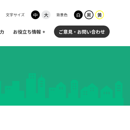
中
大
白
黒
黄
文字サイズ
背景色
力
お役立ち情報
ご意見・お問い合わせ
松尾「産業AI参与」による
香川県AI推進企業認定の取組み
ラの充実
工業団地の紹介
香川県内進出企業紹介